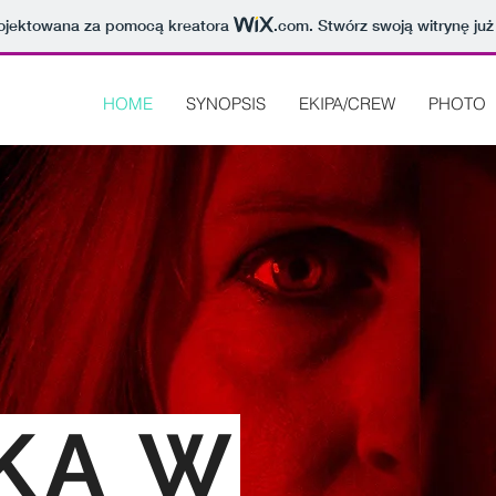
projektowana za pomocą kreatora
.com
. Stwórz swoją witrynę już
HOME
SYNOPSIS
EKIPA/CREW
PHOTO
KA W