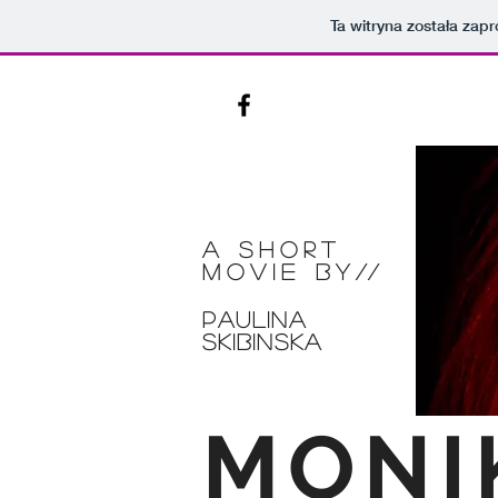
Ta witryna została za
A short
movie BY
//
Paulina
Skibinska
MONI