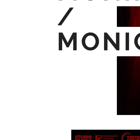
/
MONI