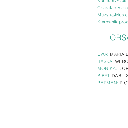
Kostiumy/Cos
Charakteryzac
Muzyka/Music
Kierownik pro
OBS
EWA:
MARIA 
BAŚKA:
WERO
MONIKA:
DOR
PIRAT:
DARIUS
BARMAN:
PIO