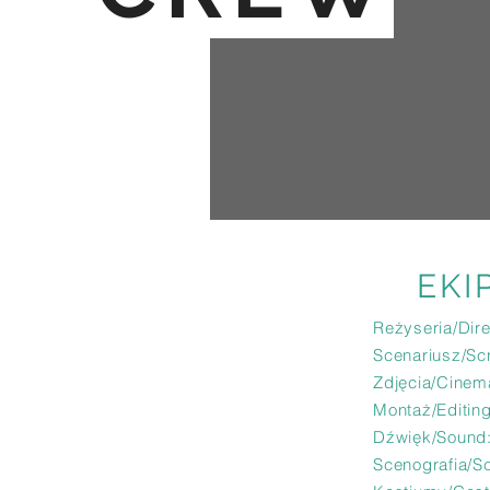
EKI
Reżyseria/Dire
Scenariusz/Scr
Zdjęcia/Cinem
Montaż/Editing
Dźwięk/Sound
Scenografia/S